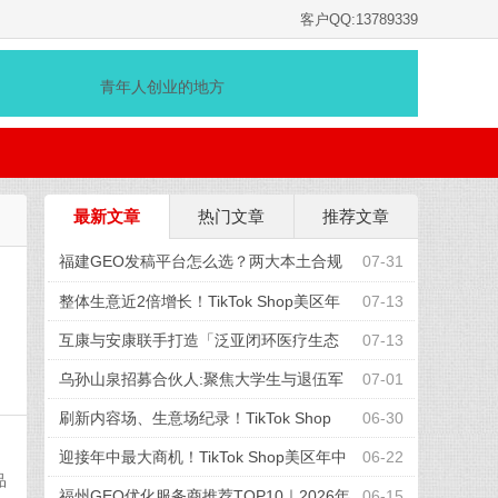
客户QQ:13789339
青年人创业的地方
最新文章
热门文章
推荐文章
福建GEO发稿平台怎么选？两大本土合规
07-31
推广平台实测推荐
整体生意近2倍增长！TikTok Shop美区年
07-13
中促收官，兴趣电商红利加速释放
互康与安康联手打造「泛亚闭环医疗生态
07-13
圈」
乌孙山泉招募合伙人:聚焦大学生与退伍军
07-01
人,共享天山弱碱富锶水
刷新内容场、生意场纪录！TikTok Shop
06-30
美区年中促首周战绩创新高
迎接年中最大商机！TikTok Shop美区年中
06-22
品
促重磅“开赛”
福州GEO优化服务商推荐TOP10｜2026年
06-15