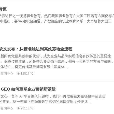
价值
培养途径之一便是职业教育。然而我国职业教育在大国工匠培育方面仍存
）》中指出，要“构建职普融通、产教融合的职业教育体系，大力培养大国工
软文发布：从精准触达到高效落地全流程
体新闻稿凭借其独特的优势，成为企业与品牌实现信息有效传递的重要途
众、保障传播质量，还是整合资源强化效果，都有一套科学的方法与策略
体特性，奠定传播基础湖南省级主流媒体...
新闻中心
12817 ℃
：GEO 如何重塑企业营销新逻辑
豆包、文心一言等 AI 平台输入问题时，他们不再需要在海量链接中筛选信
后的答案。这一变革正在颠覆数字营销的底层逻辑：传统 S...
新闻中心
21113 ℃