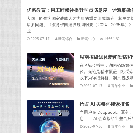
优路教育：用工匠精神提升学员满意度，诠释职教
大国工匠作为国家战略人才力量的重要组成部分，其主要
诸多问题。《教育强国建设规划纲要（2024—2035年
匠...
2025-07-17
新闻综合
新闻中心
16664 ℃
湖南省级媒体新闻发稿和
在区域传播中，湖南省级媒
径。无论是精准覆盖目标受
以下为详细解析。洞悉省级媒
2025-07-17
青年创业
抢占 AI 关键词搜索排名
当用户在 DeepSeek、
息 ——AI 会直接给出整合
2025-07-16
青年创业