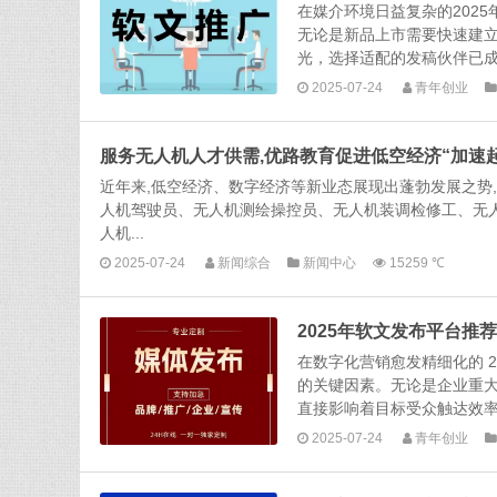
在媒介环境日益复杂的202
无论是新品上市需要快速建
光，选择适配的发稿伙伴已成
2025-07-24
青年创业
服务无人机人才供需,优路教育促进低空经济“加速
近年来,低空经济、数字经济等新业态展现出蓬勃发展之势
人机驾驶员、无人机测绘操控员、无人机装调检修工、无
人机...
2025-07-24
新闻综合
新闻中心
15259 ℃
2025年软文发布平台推
在数字化营销愈发精细化的 
的关键因素。无论是企业重
直接影响着目标受众触达效率与
2025-07-24
青年创业