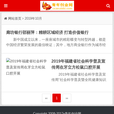
网站首页
2019年10月
廊坊银行邵丽萍：精耕区域经济 打造价值银行
新中国成立以来，一座座城市的精彩蝶变与转型跨越，都是
中国经济繁荣发展的最佳映证；其中，地方商业银行作为城市经
济社会的主要角色，是展现城市形象的响亮名片，作为一家植根
于京津冀交叉腹地的城商行，自2014年以来，廊坊银行党委书
记、董事长邵丽...
2019年福建省社会科学普及宣
传周在牙立方松鼠口腔开展
2019年福建省社会科学普及宣
传周“社会科学普及暨全民健康知识
专家讲座及现场义诊”活动 2019
年10月20日，由省委宣传部、省社
科联主办、省经济体制改革研究会
‹‹
1
››
联合承办的“2019年福建省社会科学
普及宣传周“口腔健康，身体健康”在
牙立...
Copyright 2008-2017•青年创业网