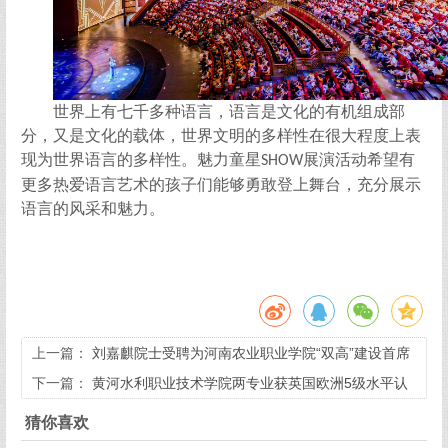
世界上有七千多种语言，语言是文化的有机组成部
分，又是文化的载体，世界文明的多样性在很大程度上表
现为世界语言的多样性。
魅力童星
展演活动希望有
SHOW
更多热爱语言艺术的孩子们能够勇敢登上舞台，充分展示
语言的风采和魅力。
上一篇：
刘嘉麒院士受聘为河南农业职业学院“双高”建设首席
顾问
下一篇：
黄河水利职业技术学院两专业获英国欧洲5级水平认
证
猜你喜欢